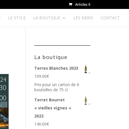
Articles 0
E
LE STYLE
LA BOUTIQUE
LES NEWS
CONTACT
La boutique
Terres Blanches 2023
109.00
€
Prix pour un carton de 6
bouteilles de 75 cl
Terret Bourret
« vieilles vignes »
2022
140.00
€