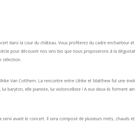
cert dans la cour du château. Vous profiterez du cadre enchanteur et
iècle pour découvrir nos vins bio que nous proposerons à la dégusta
e sélection.
lrike Van Cotthem. La rencontre entre Ulrike et Matthew fut une évi
lui baryton, elle pianiste, lui violoncelliste ! A eux deux ils forment ain
a servi avant le concert. Il sera composé de plusieurs mets, chauds et