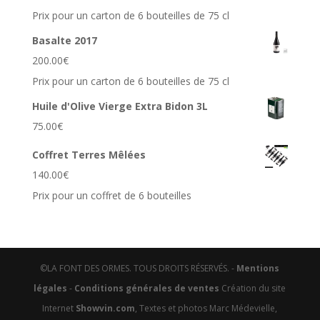
Prix pour un carton de 6 bouteilles de 75 cl
Basalte 2017
200.00
€
Prix pour un carton de 6 bouteilles de 75 cl
Huile d'Olive Vierge Extra Bidon 3L
75.00
€
Coffret Terres Mêlées
140.00
€
Prix pour un coffret de 6 bouteilles
©LA FONT DES ORMES. TOUS DROITS RÉSERVÉS. -
Mentions
légales
-
Conditions générales de ventes
Création du site
Internet
Showvin.com
, Textes et photos Marc Médevielle,