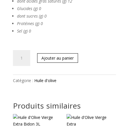
dont acides gras saturés (g) 12
Glucides (g) 0
dont sucres (g) 0
Protéines (g) 0
Sel (g) 0
quantité
Ajouter au panier
de
Huile
d'Olive
Catégorie :
Huile d'olive
Vierge
Extra
Bidon
Produits similaires
1L