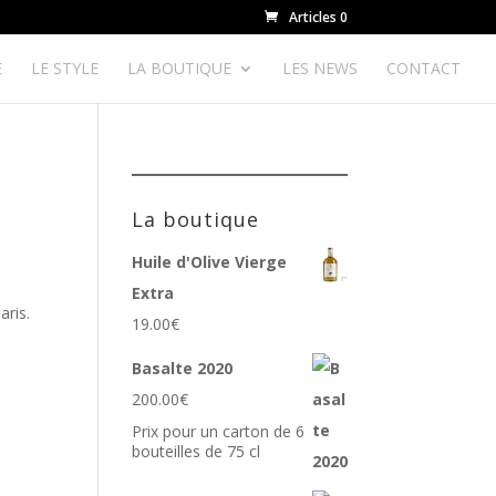
Articles 0
E
LE STYLE
LA BOUTIQUE
LES NEWS
CONTACT
La boutique
Huile d'Olive Vierge
Extra
aris.
19.00
€
Basalte 2020
200.00
€
Prix pour un carton de 6
bouteilles de 75 cl